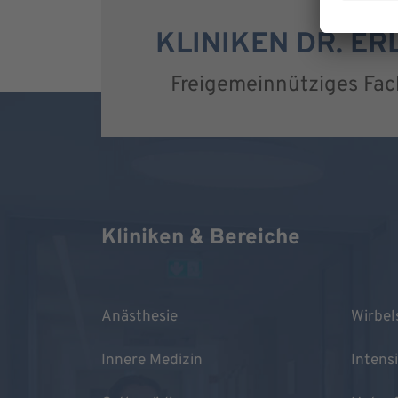
KLINIKEN DR. E
Freigemeinnütziges Fa
Kliniken & Bereiche
Anästhesie
Wirbel
Innere Medizin
Intens