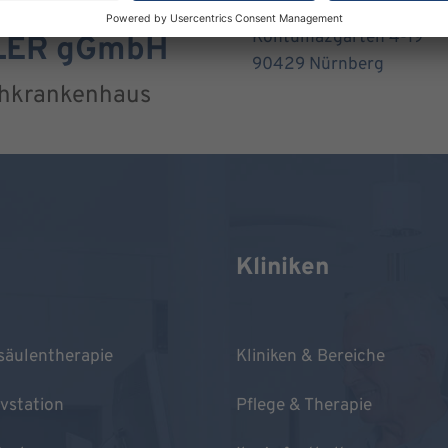
Kontumazgarten 4-19
RLER gGmbH
90429 Nürnberg
chkrankenhaus
Kliniken
säulentherapie
Kliniken & Bereiche
ivstation
Pflege & Therapie