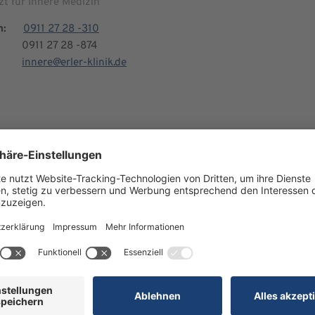
zt für Innere Medizin
n:
0911 27 28 -310
0911 27 28 -874
innere@erler-klinik.de