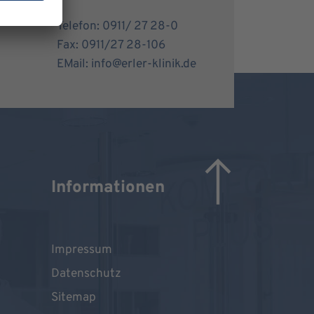
Telefon: 0911/ 27 28-0
Fax: 0911/27 28-106
EMail: info@erler-klinik.de
Informationen
Impressum
Datenschutz
Sitemap