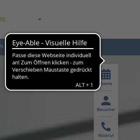
RE
N
AKTUELLES & KONTAKT
Events
Besucher
Rückruf