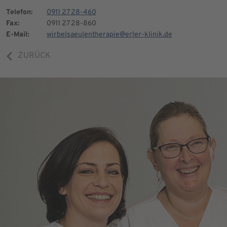
Telefon:
0911 27 28-460
Fax:
0911 27 28-860
E-Mail:
wirbelsaeulentherapie@erler-klinik.de
ZURÜCK