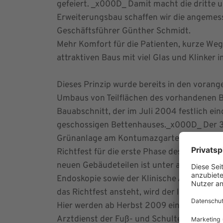
gefeiert. _x000D_ Damit macht die dritte 
Erweiterungsbau schaffen wir die angemes
Geschäftsführer Günther Schmidt.
Mehr Komfort für die Patienten, kurze Weg
attraktiven Baus mit viel Glas und Klinker 
Dieses Prinzip wurde bereits in den vora
Umbaus von Teilflächen des vorhandenen B
Bauabschnitt, der im Juli 2004 festlich ei
geschossigen Bettenhauses._x000D_ Der 3. 
Grünanlage am Kontumazgarten ausgerichtet
Richtfest für die erste Phase des 3. Bauabs
neuen Gebäudeteilen ist unter anderem die 
Endoskopie sowie der Klinische Arztdienst
das Richtfest ansteht, wird der letzte der 
Hier werden ab Herbst 2009 ein zusätzlich
Arztdienst der Fuß- und Schulterchirurgie