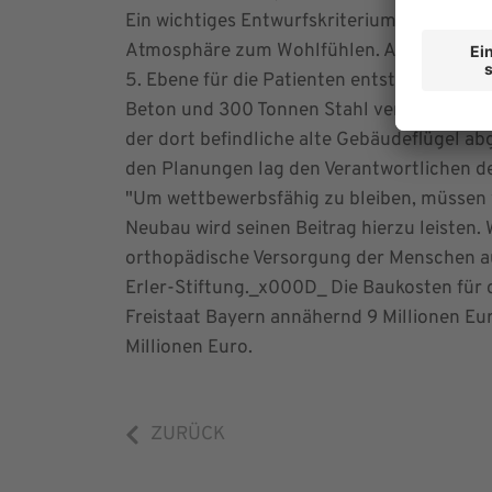
Ein wichtiges Entwurfskriterium für den Ne
Atmosphäre zum Wohlfühlen. Aus diesem Gr
5. Ebene für die Patienten entstehen._x0
Beton und 300 Tonnen Stahl verbaut worden
der dort befindliche alte Gebäudeflügel a
den Planungen lag den Verantwortlichen d
"Um wettbewerbsfähig zu bleiben, müssen 
Neubau wird seinen Beitrag hierzu leisten. 
orthopädische Versorgung der Menschen au
Erler-Stiftung._x000D_ Die Baukosten für 
Freistaat Bayern annähernd 9 Millionen Eur
Millionen Euro.
ZURÜCK