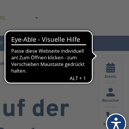
RE
N
AKTUELLES & KONTAKT
t am 25.09.2008
Events
uf der
Besucher
Rückruf