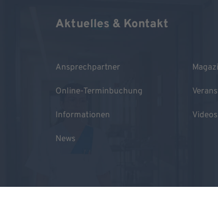
Aktuelles & Kontakt
Ansprechpartner
Magaz
Online-Terminbuchung
Verans
Informationen
Videos
News