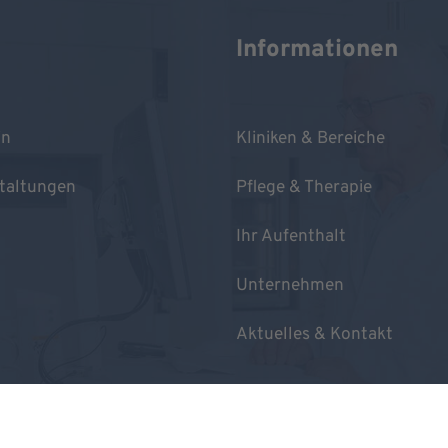
Informationen
in
Kliniken & Bereiche
taltungen
Pflege & Therapie
Ihr Aufenthalt
Unternehmen
Aktuelles & Kontakt