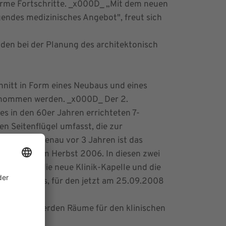
norme Fortschritte. _x000D_ „Mit dem neuen
ndes medizinisches Angebot", freut sich
den bei der Planung des architektonisch
nitt in Form eines Neubaus und eines
genommen werden. _x000D_ Der 2.
es in den 60er Jahren errichteten 7-
n Seitenflügel umfasst, die zur
 den Tag genau vor 3 Jahren ist das
ahr später im Herbst 2006. In diesen zwei
rwaltung, die neue Klinik-Kapelle und die
auabschnitts, für den jetzt am 25.09.2008
Zusätzlich werden Räume für den klinischen