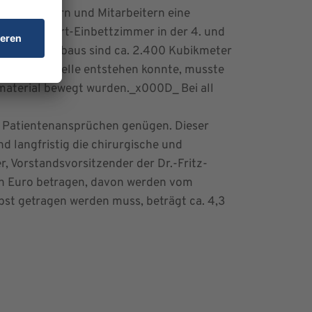
en, Besuchern und Mitarbeitern eine
che Komfort-Einbettzimmer in der 4. und
rweiterungsbaus sind ca. 2.400 Kubikmeter
n dieser Stelle entstehen konnte, musste
hmaterial bewegt wurden._x000D_ Bei all
n Patientenansprüchen genügen. Dieser
nd langfristig die chirurgische und
 Vorstandsvorsitzender der Dr.-Fritz-
nen Euro betragen, davon werden vom
lbst getragen werden muss, beträgt ca. 4,3