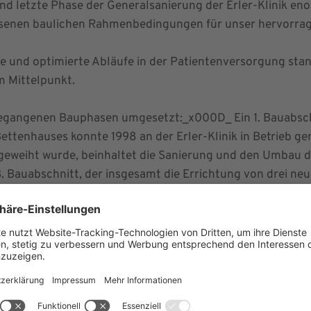
und letzte Phase der Generalsanierung der Erler-Klinik e
senen baulichen Rahmenbedingungen für unser hervorrage
e und optimierte Abläufe in der Patientenversorgung stan
im Mittelpunkt.
ngegangenen Bauphasen umgesetzt:_x000D_ Ein 1. Bauabsch
ettenhauses konnte 1998 an der Erler-Klinik in Betrieb 
ngeweiht wurde, beinhaltet die Sanierung und den Umbau d
Bauabschnitt, der insgesamt die Errichtung von drei neue
 sind, wurde in 2 Bauphasen unterteilt._x000D_ Fast auf
chnitts gefeiert worden, die Inbetriebnahme erfolgte ein J
Physiotherapie mit Bewegungsbad, das Labor, Teile der Ve
 untergebracht._x000D_ In der zweiten Bauphase des 3. B
drei neuen Gebäudeteile errichtet.
er OP-Bereich, Technik und Logistik untergebracht sein. 
 sowie der Wirbelsäulentherapie geschaffen._x000D_