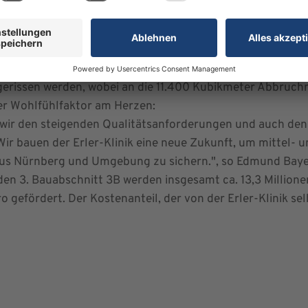
ubau ist seine Transparenz. Er bietet bewusst den Patient
und werden in dem neuen Gebäudeteil ebenfalls zusätzli
00D_ Zur Errichtung des ca. 5.500 Quadratmeter großen E
. Bevor jedoch dieser Rohbau in ca. 10 Monaten Bauzeit a
bgerissen werden, wobei an die 11.400 Kubikmeter Abbruc
er Wohlfühlfaktor am Herzen:
wir den steigenden Qualitätsanforderungen und auch de
Wir bauen der Erler-Klinik eine neue Zukunft, um mittel- u
s Nürnberg und Umgebung zu sichern.", so Edmund Bayer,
den 3. Bauabschnitt 3B werden insgesamt ca. 13,3 Millio
o gefördert. Der Kostenanteil, der von der Erler-Klinik se