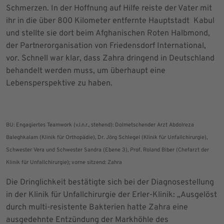
Schmerzen. In der Hoffnung auf Hilfe reiste der Vater mit
ihr in die über 800 Kilometer entfernte Hauptstadt Kabul
und stellte sie dort beim Afghanischen Roten Halbmond,
der Partnerorganisation von Friedensdorf International,
vor. Schnell war klar, dass Zahra dringend in Deutschland
behandelt werden muss, um überhaupt eine
Lebensperspektive zu haben.
BU: Engagiertes Teamwork (v.l.n.r., stehend): Dolmetschender Arzt Abdolreza
Baleghkalam (Klinik für Orthopädie), Dr. Jörg Schlegel (Klinik für Unfallchirurgie),
Schwester Vera und Schwester Sandra (Ebene 3), Prof. Roland Biber (Chefarzt der
Klinik für Unfallchirurgie); vorne sitzend: Zahra
Die Dringlichkeit bestätigte sich bei der Diagnosestellung
in der Klinik für Unfallchirurgie der Erler-Klinik: „Ausgelöst
durch multi-resistente Bakterien hatte Zahra eine
ausgedehnte Entzündung der Markhöhle des