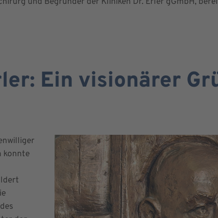
lchirurg und Begründer der Kliniken Dr. Erler gGmbH, bere
rler: Ein visionärer G
enwilliger
en konnte
ldert
ie
ndes