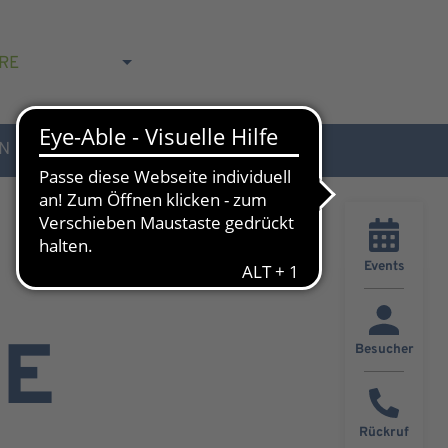
RE
N
AKTUELLES & KONTAKT
Events
RE
Besucher
Rückruf