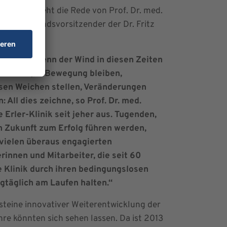
do durchzieht die Rede von Prof. Dr. med.
ner, Vorstandsvorsitzender der Dr. Fritz
ung.
en, auch wenn der Wind in diesen Zeiten
er bläst, in Bewegung bleiben,
sen Weichen stellen, Veränderungen
: All dies zeichne, so Prof. Dr. med.
e Erler-Klinik seit jeher aus. Tugenden,
in Zukunft zum Erfolg führen werden,
 vielen überaus engagierten
rinnen und Mitarbeiter, die seit 60
e Klinik durch ihren bedingungslosen
gtäglich am Laufen halten.“
steine innovativer Weiterentwicklung der
hre könnten sich sehen lassen. Da ist 2013