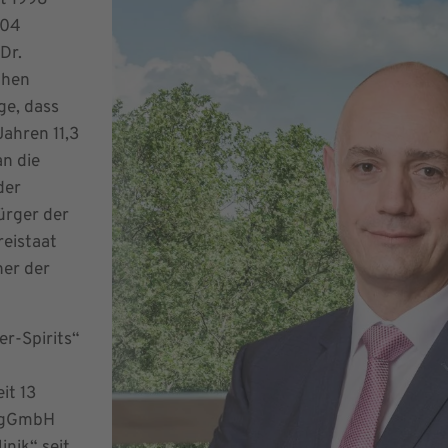
it 1998
104
Dr.
chen
ge, dass
Jahren 11,3
n die
der
ürger der
reistaat
ner der
er-Spirits“
it 13
er gGmbH