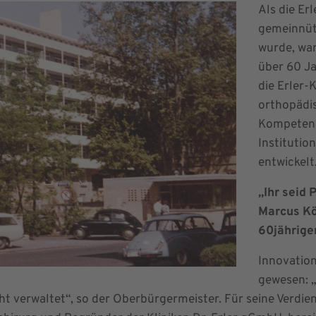
Als die Erl
gemeinnüt
wurde, war
über 60 Jah
die Erler-
orthopädis
Kompetenz 
Institutio
entwickelt
„Ihr seid 
Marcus Kö
60jährig
Innovation
gewesen: „
t verwaltet“, so der Oberbürgermeister. Für seine Verdi