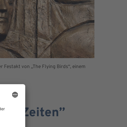
r Festakt von „The Flying Birds“, einem
esen Zeiten”