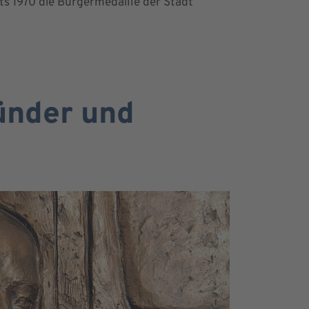
its 1970 die Bürgermedaille der Stadt
ründer und