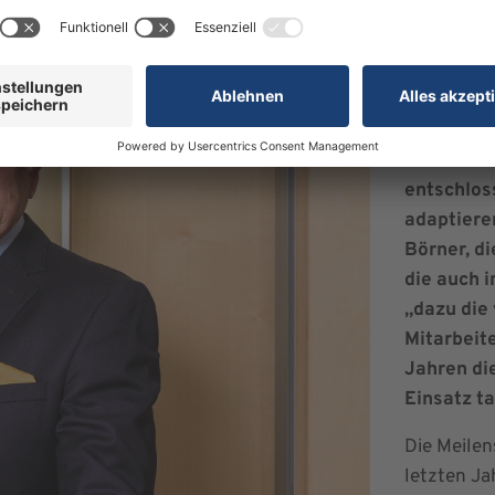
Dieses Cre
Martin Bör
Erler Stift
Durchhalt
stürmisch
entschlos
adaptieren
Börner, di
die auch 
„dazu die
Mitarbeite
Jahren di
Einsatz ta
Die Meilen
letzten Ja