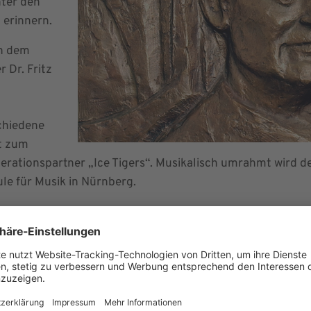
nter den
 erinnern.
n dem
 Dr. Fritz
chiedene
ft zum
erationspartner „Ice Tigers“. Musikalisch umrahmt wird de
le für Musik in Nürnberg.
Pflicht, gerade in di