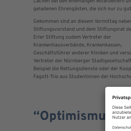
Lachen bei den ehemaligen Mitarbeitern u
geladenen Ehrengästen, die sich nur zu gut
Gekommen sind an diesem Vormittag nebe
Stiftungsvorstand und dem Stiftungsrat der
Erler Stiftung zudem Vertreter der
Krankenhausverbände, Krankenkassen,
Geschäftsführer anderer Kliniken und vers
Vertreter der Nürnberger Stadtgesellscha
Beispiel die Rettungsdienste oder der Koop
Fagott-Trio aus Studentinnen der Hochschu
“Optimismus ist 