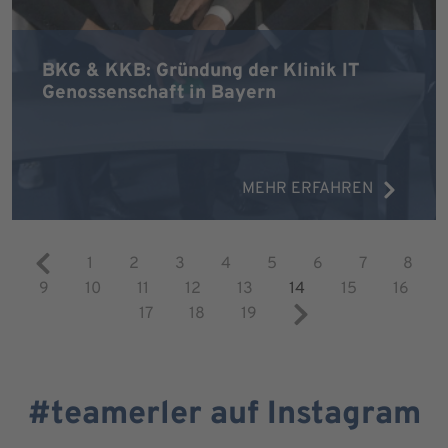
BKG & KKB: Gründung der Klinik IT
Genossenschaft in Bayern
MEHR ERFAHREN
1
2
3
4
5
6
7
8
9
10
11
12
13
14
15
16
17
18
19
#teamerler auf Instagram