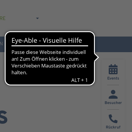
RE
N
AKTUELLES & KONTAKT
Events
Besucher
s
Rückruf