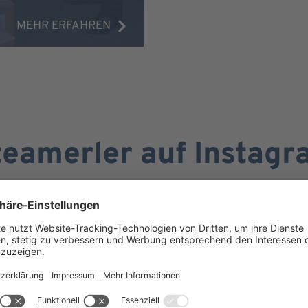
MEHR ERFAHREN
eamerler auf Instag
Wir benötigen Ihre Zustimmung, um
den Flockler-Service zu laden!
Wir verwenden Flockler, um Inhalte einzubetten.
Dieser Service kann Daten zu Ihren Aktivitäten
sammeln. Bitte lesen Sie die Details durch und