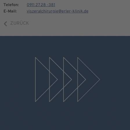
Telefon:
0911 27 28 -381
E-Mail:
viszeralchirurgie@erler-klinik.de
ZURÜCK