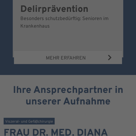
Delirprävention
W
Besonders schutzbedürftig: Senioren im
Ei
Krankenhaus
Be
Wa
MEHR ERFAHREN
Ihre Ansprechpartner in
unserer Aufnahme
Viszeral- und Gefäßchirurgie
FRAU DR. MED. DIANA