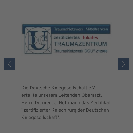
Die Deutsche Kniegesellschaft e V.
Die Deuts
erteilte unserem Leitenden Oberarzt,
erteilte 
Herrn Dr. med. J. Hoffmann das Zertifikat
Herrn Dr.
"zertifizierter Kniechirurg der Deutschen
"zertifizi
Kniegesellschaft".
Kniegesel