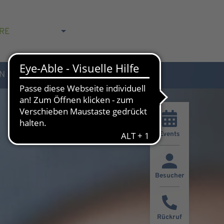
RE
N
AKTUELLES & KONTAKT
Events
Besucher
Rückruf