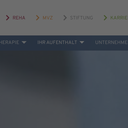
REHA
MVZ
STIFTUNG
KARRIE
THERAPIE
IHR AUFENTHALT
UNTERNEHME