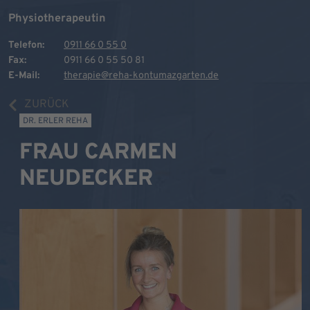
Physiotherapeutin
Telefon:
0911 66 0 55 0
Fax:
0911 66 0 55 50 81
E-Mail:
therapie@reha-kontumazgarten.de
ZURÜCK
DR. ERLER REHA
FRAU CARMEN
NEUDECKER