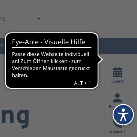
RE
N
AKTUELLES & KONTAKT
Events
ung
Besucher
Rückruf