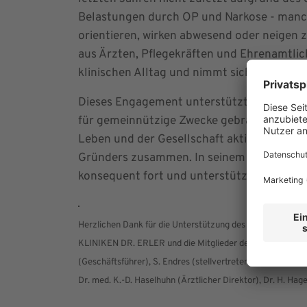
Belastungen durch OP und Narkose - manche 
orientieren, wirken abwesend oder neigen 
aus Ärzten, Pflegekräften und Ehrenamtlic
klinischen Alltag und nimmt sich viel Zeit
Dieses Engagement unterstützt nun die Man
für gemeinnützige Zwecke gebraucht wird – 
Leben und der Gesellschaft aktiv zu sein“,
Gründers zusammen. In seinem Sinne setzt
konsequent fort und unterstützt soziale, k
Herzlichen Dank für die Unterstützung des Projekts "Betre
KLINIKEN DR. ERLER und die Mitglieder der Projektgruppe!
(Geschäftsführer), S. Endres (stellvertretende Pflegedienst
Dr. med. K.-D. Haselhuhn (Ärztlicher Direktor), Dr. H. Ha