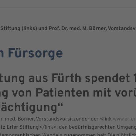
Stiftung (links) und Prof. Dr. med. M. Börner, Vorstandsvo
n Fürsorge
tung aus Fürth spendet 
ng von Patienten mit vo
rächtigung“
r. med. Börner, Vorstandsvorsitzender der <link
www.erler
itz Erler Stiftung</link>, den bedürfnisgerechten Umgang
s demographischen Wandels zugenommen hat: Die plötzli