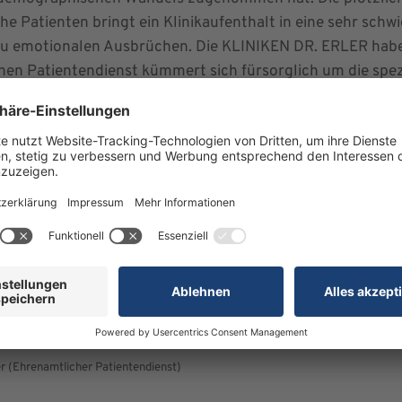
Patienten bringt ein Klinikaufenthalt in eine sehr schwie
zu emotionalen Ausbrüchen. Die KLINIKEN DR. ERLER haben
hen Patientendienst kümmert sich fürsorglich um die spezi
, um Ängste abzubauen und Sorgen zu lindern.
fred Roth Stiftung mit einer Spende von 1.000 Euro. „Fin
für die Manfred Roth Stiftung ist es selbstverständlich a
 fasst Vorstand Dr. Wilhelm Polster, selbst ein langjähr
 die nach dem 2010 verstorbenen Fürther Unternehmer be
ulturelle, bildungsfördernde und wissenschaftliche Einric
uung von patienten mit vorübergehender kognitiver Beeinträchtigung" sagen die
 v.l.n.r. S. Dedjban (stellvertretende Geschäftsführerin), A. Saemann-Ische
leitung), Dr. W. Polster (Vorsitzender Manfred Roth Stiftung), Prof. Dr. med. M
ger (Ehrenamtlicher Patientendienst)