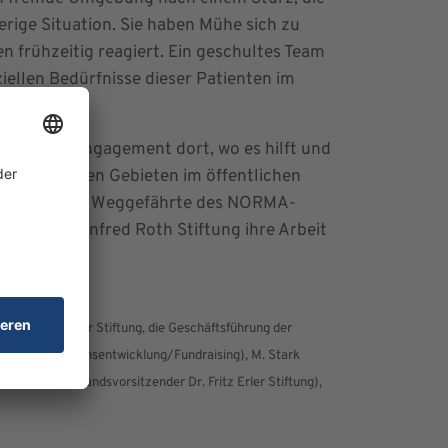
rige Situation. Sie haben Mühe sich zu
 frühzeitig reagiert. Ein geschultes Team
ellen Bedürfnisse dieser Patienten im
anzielles Engagement dort, wo es hilft und
uf zahlreichen Gebieten im öffentlichen
igen Freund und Weggefährte des NORMA-
nannte Manfred Roth Stiftung ihre Arbeit
htungen.
 Dr. Fritz Erler Stiftung, die Geschäftsführung der
nko (Unternehmensentwicklung/Fundraising), M. Stark
. Börner (Vorstandsvorsitzender Dr. Fritz Erler Stiftung),