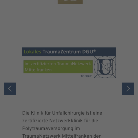
Die Klinik für Unfallchirurgie ist eine
Die Deuts
zertifizierte Netzwerkklinik für die
erteilte 
Polytraumaversorgung im
Herrn Dr.
TraumaNetzwerk Mittelfranken der
"zertifizi