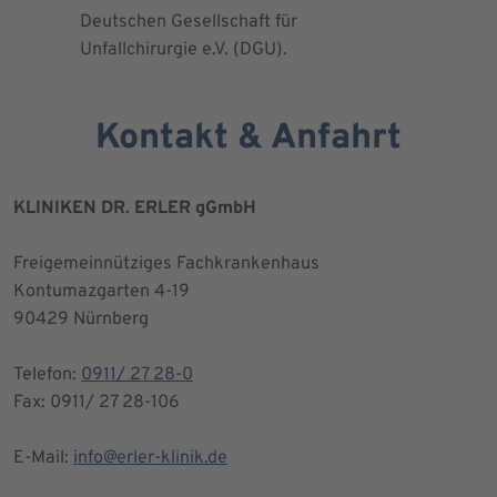
Deutschen Gesellschaft für
Kniegesel
Unfallchirurgie e.V. (DGU).
Kontakt & Anfahrt
KLINIKEN DR. ERLER gGmbH
Freigemeinnütziges Fachkrankenhaus
Kontumazgarten 4-19
90429 Nürnberg
Telefon:
0911/ 27 28-0
Fax: 0911/ 27 28-106
E-Mail:
info@erler-klinik.de