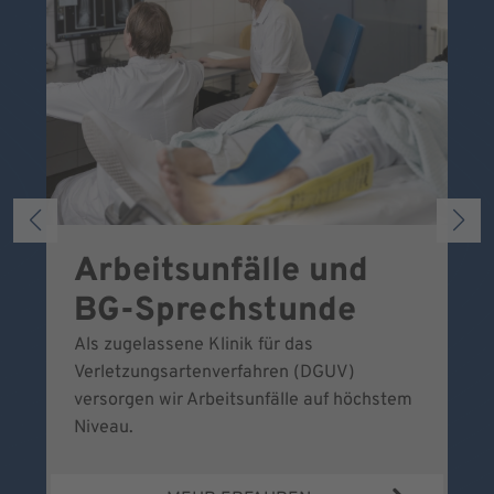
Arbeitsunfälle und
W
BG-Sprechstunde
k
Als zugelassene Klinik für das
Se
Verletzungsartenverfahren (DGUV)
No
versorgen wir Arbeitsunfälle auf höchstem
Niveau.