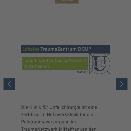
Die Klinik für Unfallchirurgie ist eine
Die Deuts
zertifizierte Netzwerkklinik für die
erteilte 
Polytraumaversorgung im
Herrn Dr.
TraumaNetzwerk Mittelfranken der
"zertifizi