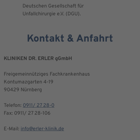
Deutschen Gesellschaft für
Kniegesel
Unfallchirurgie e.V. (DGU).
Kontakt & Anfahrt
KLINIKEN DR. ERLER gGmbH
Freigemeinnütziges Fachkrankenhaus
Kontumazgarten 4-19
90429 Nürnberg
Telefon:
0911/ 27 28-0
Fax: 0911/ 27 28-106
E-Mail:
info@erler-klinik.de