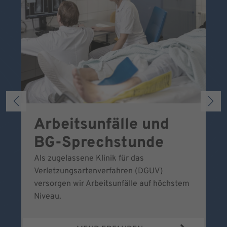
Arbeitsunfälle und
W
BG-Sprechstunde
k
Als zugelassene Klinik für das
Se
Verletzungsartenverfahren (DGUV)
No
versorgen wir Arbeitsunfälle auf höchstem
Niveau.