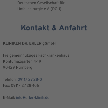
Deutschen Gesellschaft für
Kniegesel
Unfallchirurgie e.V. (DGU).
Kontakt & Anfahrt
KLINIKEN DR. ERLER gGmbH
Freigemeinnütziges Fachkrankenhaus
Kontumazgarten 4-19
90429 Nürnberg
Telefon:
0911/ 27 28-0
Fax: 0911/ 27 28-106
E-Mail:
info@erler-klinik.de