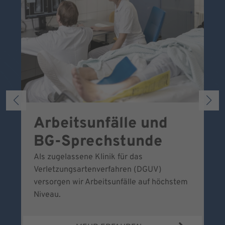
Arbeitsunfälle und
W
BG-Sprechstunde
k
Als zugelassene Klinik für das
Se
Verletzungsartenverfahren (DGUV)
No
versorgen wir Arbeitsunfälle auf höchstem
Niveau.