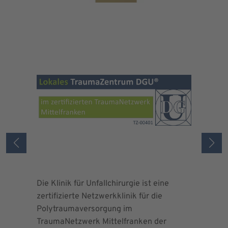
Die Klinik für Unfallchirurgie ist eine
Die Deuts
zertifizierte Netzwerkklinik für die
erteilte 
Polytraumaversorgung im
Herrn Dr.
TraumaNetzwerk Mittelfranken der
"zertifizi