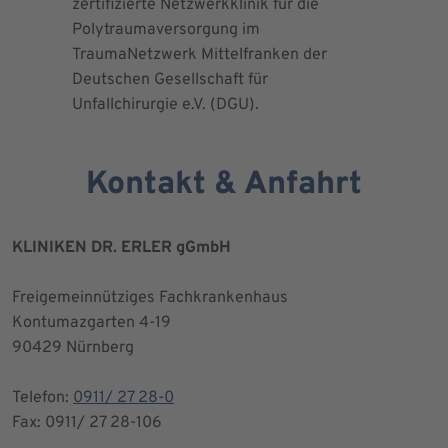
zertifizierte Netzwerkklinik für die
erteilte 
Polytraumaversorgung im
Herrn Dr.
TraumaNetzwerk Mittelfranken der
"zertifizi
Deutschen Gesellschaft für
Kniegesel
Unfallchirurgie e.V. (DGU).
Kontakt & Anfahrt
KLINIKEN DR. ERLER gGmbH
Freigemeinnütziges Fachkrankenhaus
Kontumazgarten 4-19
90429 Nürnberg
Telefon:
0911/ 27 28-0
Fax: 0911/ 27 28-106