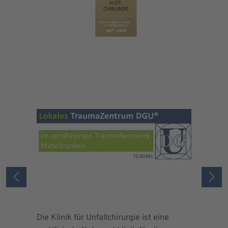
Die Klinik für Unfallchirurgie ist eine
Die Deuts