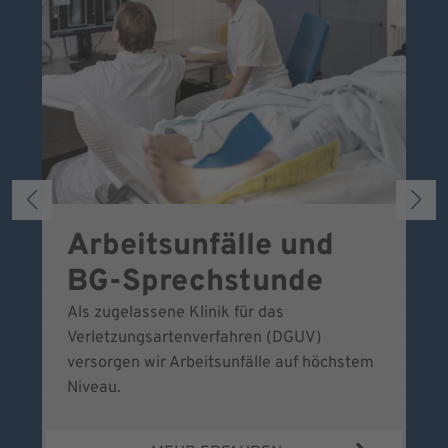
Arbeitsunfälle und
W
BG-Sprechstunde
k
Als zugelassene Klinik für das
Se
Verletzungsartenverfahren (DGUV)
No
versorgen wir Arbeitsunfälle auf höchstem
Niveau.