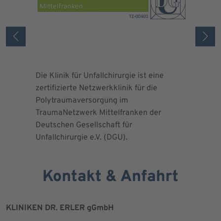
Die Klinik für Unfallchirurgie ist eine
Die Deuts
zertifizierte Netzwerkklinik für die
erteilte 
Polytraumaversorgung im
Herrn Dr.
TraumaNetzwerk Mittelfranken der
"zertifizi
Deutschen Gesellschaft für
Kniegesel
Unfallchirurgie e.V. (DGU).
Kontakt & Anfahrt
KLINIKEN DR. ERLER gGmbH