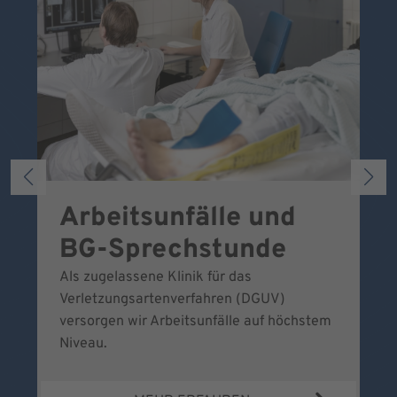
Arbeitsunfälle und
W
BG-Sprechstunde
k
Als zugelassene Klinik für das
Se
Verletzungsartenverfahren (DGUV)
No
versorgen wir Arbeitsunfälle auf höchstem
Niveau.