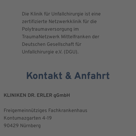
Die Klinik für Unfallchirurgie ist eine
Die Deuts
zertifizierte Netzwerkklinik für die
erteilte 
Polytraumaversorgung im
Herrn Dr.
TraumaNetzwerk Mittelfranken der
"zertifizi
Deutschen Gesellschaft für
Kniegesel
Unfallchirurgie e.V. (DGU).
Kontakt & Anfahrt
KLINIKEN DR. ERLER gGmbH
Freigemeinnütziges Fachkrankenhaus
Kontumazgarten 4-19
90429 Nürnberg