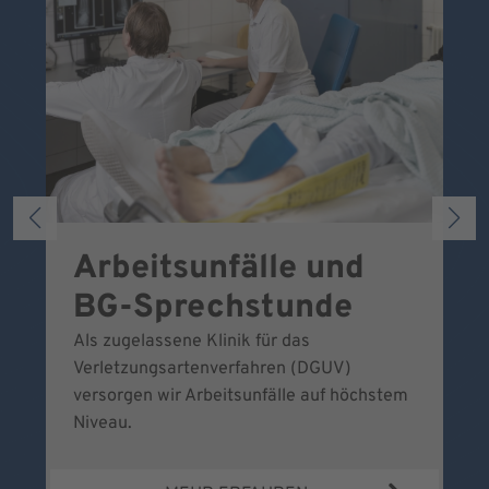
Arbeitsunfälle und
W
BG-Sprechstunde
k
Als zugelassene Klinik für das
Se
Verletzungsartenverfahren (DGUV)
No
versorgen wir Arbeitsunfälle auf höchstem
Niveau.