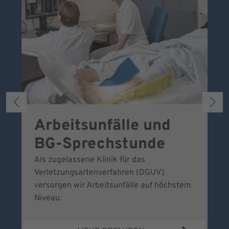
Arbeitsunfälle und
W
BG-Sprechstunde
k
Als zugelassene Klinik für das
Se
Verletzungsartenverfahren (DGUV)
No
versorgen wir Arbeitsunfälle auf höchstem
Niveau.