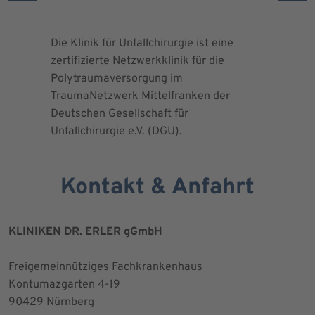
Die Klinik für Unfallchirurgie ist eine
Die Deuts
zertifizierte Netzwerkklinik für die
erteilte 
Polytraumaversorgung im
Herrn Dr.
TraumaNetzwerk Mittelfranken der
"zertifizi
Deutschen Gesellschaft für
Kniegesel
Unfallchirurgie e.V. (DGU).
Kontakt & Anfahrt
KLINIKEN DR. ERLER gGmbH
Freigemeinnütziges Fachkrankenhaus
Kontumazgarten 4-19
90429 Nürnberg