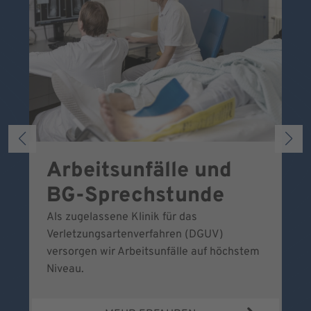
Arbeitsunfälle und
W
BG-Sprechstunde
k
Als zugelassene Klinik für das
Se
Verletzungsartenverfahren (DGUV)
No
versorgen wir Arbeitsunfälle auf höchstem
Niveau.