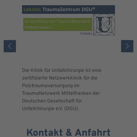
Die Klinik für Unfallchirurgie ist eine
Die Deuts
zertifizierte Netzwerkklinik für die
erteilte 
Polytraumaversorgung im
Herrn Dr.
TraumaNetzwerk Mittelfranken der
"zertifizi
Deutschen Gesellschaft für
Kniegesel
Unfallchirurgie e.V. (DGU).
Kontakt & Anfahrt