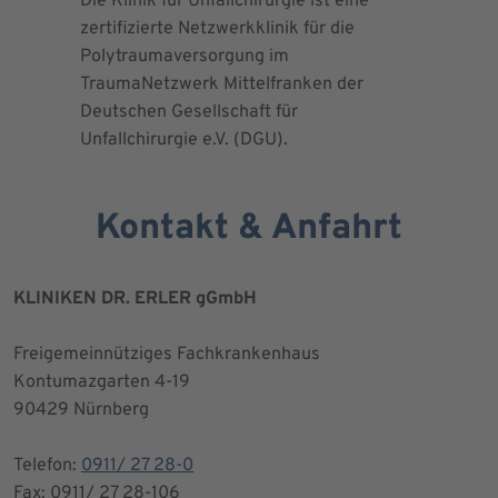
Die Klinik für Unfallchirurgie ist eine
Die Deuts
zertifizierte Netzwerkklinik für die
erteilte 
Polytraumaversorgung im
Herrn Dr.
TraumaNetzwerk Mittelfranken der
"zertifizi
Deutschen Gesellschaft für
Kniegesel
Unfallchirurgie e.V. (DGU).
Kontakt & Anfahrt
KLINIKEN DR. ERLER gGmbH
Freigemeinnütziges Fachkrankenhaus
Kontumazgarten 4-19
90429 Nürnberg
Telefon:
0911/ 27 28-0
Fax: 0911/ 27 28-106