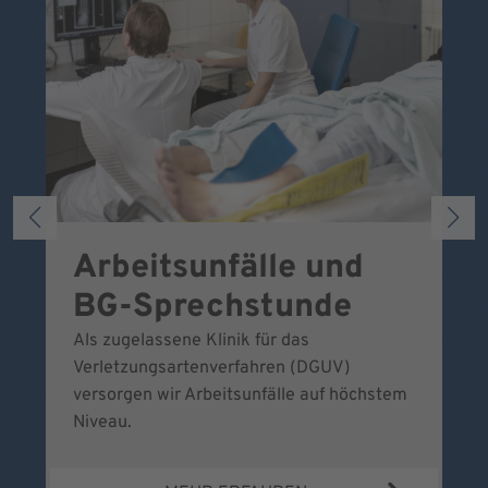
Arbeitsunfälle und
W
BG-Sprechstunde
k
Als zugelassene Klinik für das
Se
Verletzungsartenverfahren (DGUV)
No
versorgen wir Arbeitsunfälle auf höchstem
Niveau.