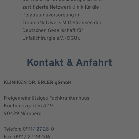
zertifizierte Netzwerkklinik für die
erteilte 
Polytraumaversorgung im
Herrn Dr.
TraumaNetzwerk Mittelfranken der
"zertifizi
Deutschen Gesellschaft für
Kniegesel
Unfallchirurgie e.V. (DGU).
Kontakt & Anfahrt
KLINIKEN DR. ERLER gGmbH
Freigemeinnütziges Fachkrankenhaus
Kontumazgarten 4-19
90429 Nürnberg
Telefon:
0911/ 27 28-0
Fax: 0911/ 27 28-106