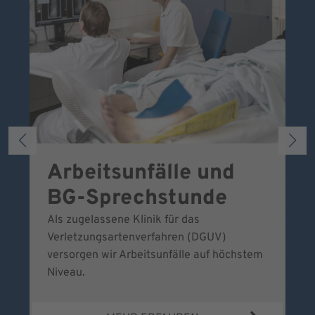
Arbeitsunfälle und
W
BG-Sprechstunde
k
Als zugelassene Klinik für das
Se
Verletzungsartenverfahren (DGUV)
No
versorgen wir Arbeitsunfälle auf höchstem
Niveau.