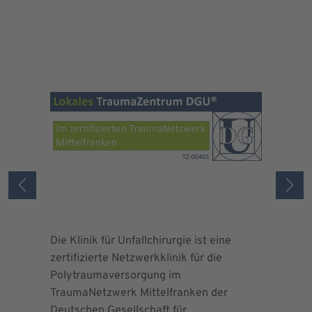
Die Klinik für Unfallchirurgie ist eine
Die Deuts
zertifizierte Netzwerkklinik für die
erteilte 
Polytraumaversorgung im
Herrn Dr.
TraumaNetzwerk Mittelfranken der
"zertifizi
Deutschen Gesellschaft für
Kniegesel