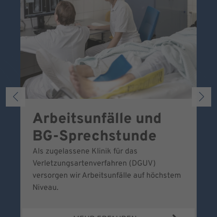
Arbeitsunfälle und
W
BG-Sprechstunde
k
Als zugelassene Klinik für das
Se
Verletzungsartenverfahren (DGUV)
No
versorgen wir Arbeitsunfälle auf höchstem
Niveau.