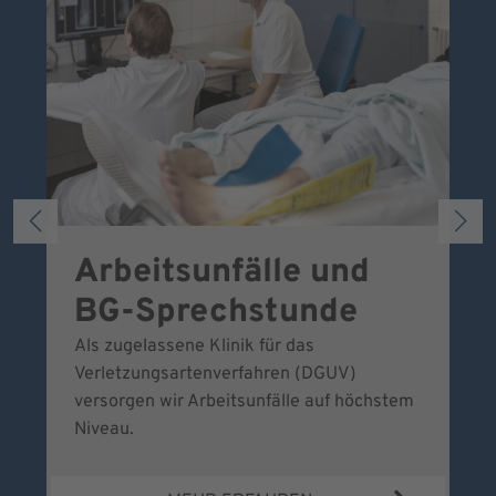
Arbeitsunfälle und
W
BG-Sprechstunde
k
Als zugelassene Klinik für das
Se
Verletzungsartenverfahren (DGUV)
No
versorgen wir Arbeitsunfälle auf höchstem
Niveau.