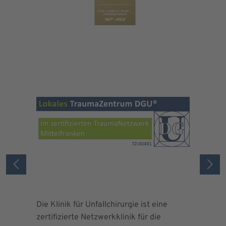
Die Klinik für Unfallchirurgie ist eine
Die Deuts
zertifizierte Netzwerkklinik für die
erteilte 