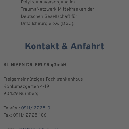
Polytraumaversorgung im
Herrn Dr.
TraumaNetzwerk Mittelfranken der
"zertifizi
Deutschen Gesellschaft für
Kniegesel
Unfallchirurgie e.V. (DGU).
Kontakt & Anfahrt
KLINIKEN DR. ERLER gGmbH
Freigemeinnütziges Fachkrankenhaus
Kontumazgarten 4-19
90429 Nürnberg
Telefon:
0911/ 27 28-0
Fax: 0911/ 27 28-106