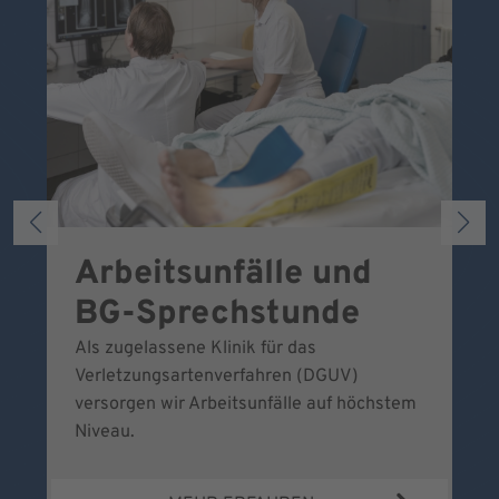
Arbeitsunfälle und
W
BG-Sprechstunde
k
Als zugelassene Klinik für das
Se
Verletzungsartenverfahren (DGUV)
No
versorgen wir Arbeitsunfälle auf höchstem
Niveau.