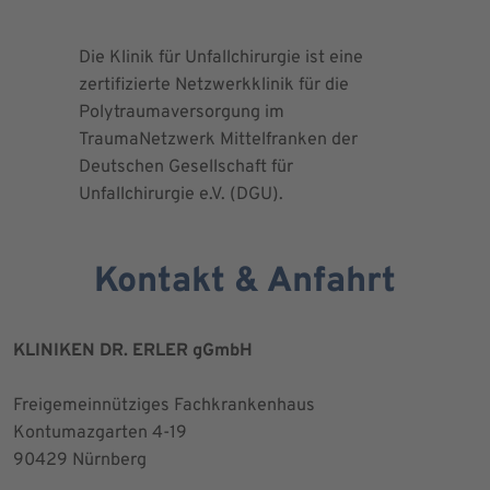
Die Klinik für Unfallchirurgie ist eine
Die Deuts
zertifizierte Netzwerkklinik für die
erteilte 
Polytraumaversorgung im
Herrn Dr.
TraumaNetzwerk Mittelfranken der
"zertifizi
Deutschen Gesellschaft für
Kniegesel
Unfallchirurgie e.V. (DGU).
Kontakt & Anfahrt
KLINIKEN DR. ERLER gGmbH
Freigemeinnütziges Fachkrankenhaus
Kontumazgarten 4-19
90429 Nürnberg