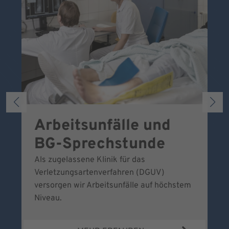
Arbeitsunfälle und
W
BG-Sprechstunde
k
Als zugelassene Klinik für das
Se
Verletzungsartenverfahren (DGUV)
No
versorgen wir Arbeitsunfälle auf höchstem
Niveau.