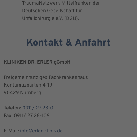
TraumaNetzwerk Mittelfranken der
"zertifizi
Deutschen Gesellschaft für
Kniegesel
Unfallchirurgie e.V. (DGU).
Kontakt & Anfahrt
KLINIKEN DR. ERLER gGmbH
Freigemeinnütziges Fachkrankenhaus
Kontumazgarten 4-19
90429 Nürnberg
Telefon:
0911/ 27 28-0
Fax: 0911/ 27 28-106
E-Mail:
info@erler-klinik.de