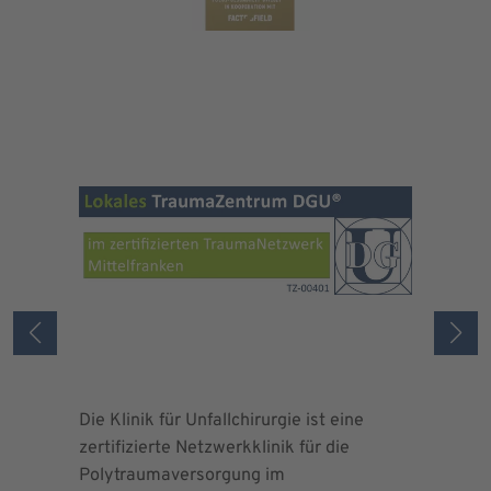
Die Klinik für Unfallchirurgie ist eine
Die Deuts
zertifizierte Netzwerkklinik für die
erteilte 
Polytraumaversorgung im
Herrn Dr.