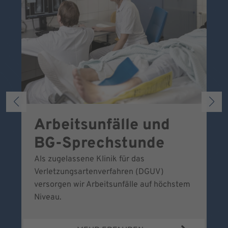
Arbeitsunfälle und
W
BG-Sprechstunde
k
Als zugelassene Klinik für das
Se
Verletzungsartenverfahren (DGUV)
No
versorgen wir Arbeitsunfälle auf höchstem
Niveau.