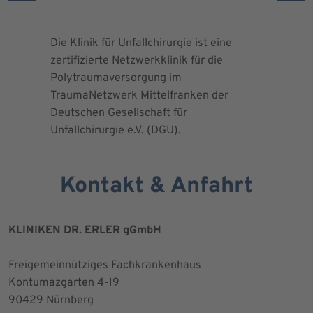
Die Klinik für Unfallchirurgie ist eine
Die Deuts
zertifizierte Netzwerkklinik für die
erteilte 
Polytraumaversorgung im
Herrn Dr.
TraumaNetzwerk Mittelfranken der
"zertifizi
Deutschen Gesellschaft für
Kniegesel
Unfallchirurgie e.V. (DGU).
Kontakt & Anfahrt
KLINIKEN DR. ERLER gGmbH
Freigemeinnütziges Fachkrankenhaus
Kontumazgarten 4-19
90429 Nürnberg