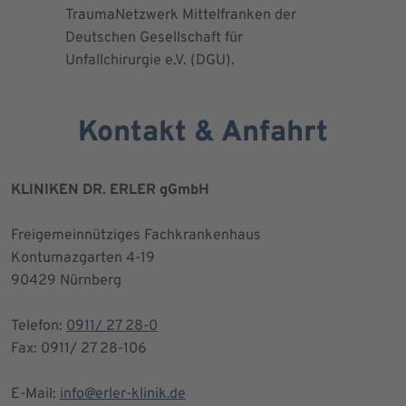
TraumaNetzwerk Mittelfranken der
"zertifizi
Deutschen Gesellschaft für
Kniegesel
Unfallchirurgie e.V. (DGU).
Kontakt & Anfahrt
KLINIKEN DR. ERLER gGmbH
Freigemeinnütziges Fachkrankenhaus
Kontumazgarten 4-19
90429 Nürnberg
Telefon:
0911/ 27 28-0
Fax: 0911/ 27 28-106
E-Mail:
info@erler-klinik.de