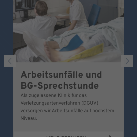
Arbeitsunfälle und
W
BG-Sprechstunde
k
Als zugelassene Klinik für das
Se
Verletzungsartenverfahren (DGUV)
No
versorgen wir Arbeitsunfälle auf höchstem
Niveau.