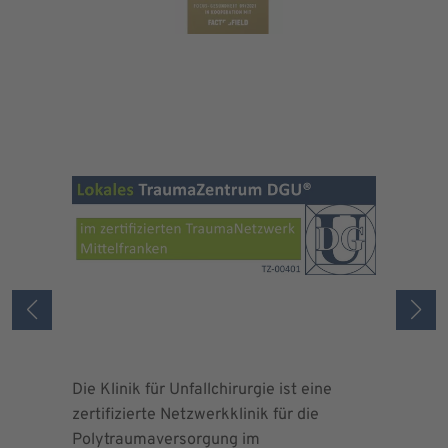
Die Klinik für Unfallchirurgie ist eine
Die Deuts
zertifizierte Netzwerkklinik für die
erteilte 
Polytraumaversorgung im
Herrn Dr.