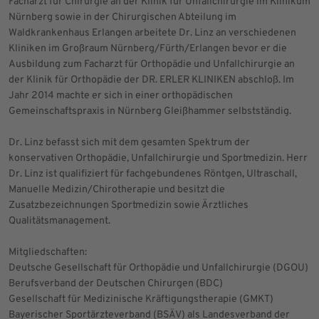
Facharzt für Chirurgie an der Klinik für Unfallchirurgie im Klinikum
Nürnberg sowie in der Chirurgischen Abteilung im
Waldkrankenhaus Erlangen arbeitete Dr. Linz an verschiedenen
Kliniken im Großraum Nürnberg/Fürth/Erlangen bevor er die
Ausbildung zum Facharzt für Orthopädie und Unfallchirurgie an
der Klinik für Orthopädie der DR. ERLER KLINIKEN abschloß. Im
Jahr 2014 machte er sich in einer orthopädischen
Gemeinschaftspraxis in Nürnberg Gleißhammer selbstständig.
Dr. Linz befasst sich mit dem gesamten Spektrum der
konservativen Orthopädie, Unfallchirurgie und Sportmedizin. Herr
Dr. Linz ist qualifiziert für fachgebundenes Röntgen, Ultraschall,
Manuelle Medizin/Chirotherapie und besitzt die
Zusatzbezeichnungen Sportmedizin sowie Ärztliches
Qualitätsmanagement.
Mitgliedschaften:
Deutsche Gesellschaft für Orthopädie und Unfallchirurgie (DGOU)
Berufsverband der Deutschen Chirurgen (BDC)
Gesellschaft für Medizinische Kräftigungstherapie (GMKT)
Bayerischer Sportärzteverband (BSÄV) als Landesverband der