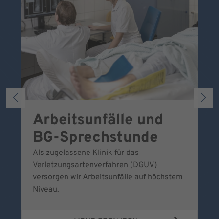
Arbeitsunfälle und
W
BG-Sprechstunde
k
Als zugelassene Klinik für das
Se
Verletzungsartenverfahren (DGUV)
No
versorgen wir Arbeitsunfälle auf höchstem
Niveau.