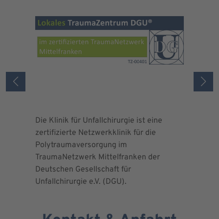
Die Klinik für Unfallchirurgie ist eine
Die Deuts
zertifizierte Netzwerkklinik für die
erteilte 
Polytraumaversorgung im
Herrn Dr.
TraumaNetzwerk Mittelfranken der
"zertifizi
Deutschen Gesellschaft für
Kniegesel
Unfallchirurgie e.V. (DGU).