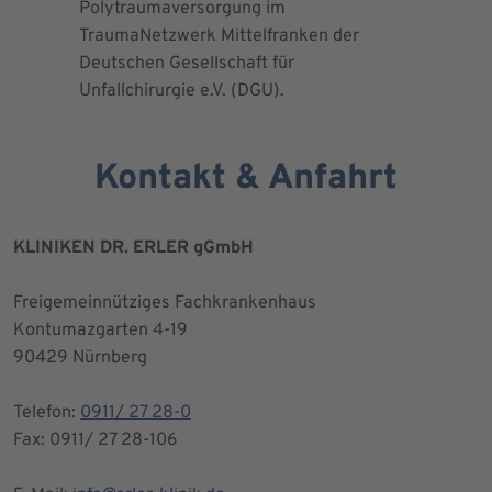
Polytraumaversorgung im
Herrn Dr.
TraumaNetzwerk Mittelfranken der
"zertifizi
Deutschen Gesellschaft für
Kniegesel
Unfallchirurgie e.V. (DGU).
Kontakt & Anfahrt
KLINIKEN DR. ERLER gGmbH
Freigemeinnütziges Fachkrankenhaus
Kontumazgarten 4-19
90429 Nürnberg
Telefon:
0911/ 27 28-0
Fax: 0911/ 27 28-106