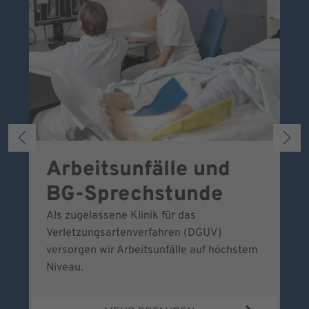
Arbeitsunfälle und
W
BG-Sprechstunde
k
Als zugelassene Klinik für das
Se
Verletzungsartenverfahren (DGUV)
No
versorgen wir Arbeitsunfälle auf höchstem
Niveau.