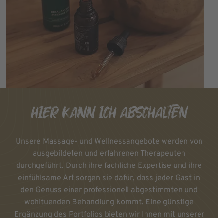
HIER KANN ICH ABSCHALTEN
Unsere Massage- und Wellnessangebote werden von
ausgebildeten und erfahrenen Therapeuten
durchgeführt. Durch ihre fachliche Expertise und ihre
einfühlsame Art sorgen sie dafür, dass jeder Gast in
den Genuss einer professionell abgestimmten und
wohltuenden Behandlung kommt. Eine günstige
Ergänzung des Portfolios bieten wir Ihnen mit unserer