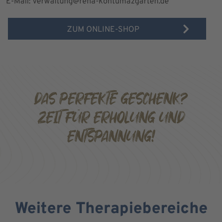
E-Mail: verwaltung@reha-kontumazgarten.de
ZUM ONLINE-SHOP
DAS PERFEKTE GESCHENK?
ZEIT FÜR ERHOLUNG UND
ENTSPANNUNG!
Weitere Therapiebereiche