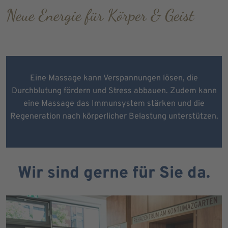
Neue Energie für Körper & Geist
Eine Massage kann Verspannungen lösen, die
Durchblutung fördern und Stress abbauen. Zudem kann
eine Massage das Immunsystem stärken und die
Regeneration nach körperlicher Belastung unterstützen.
Wir sind gerne für Sie da.