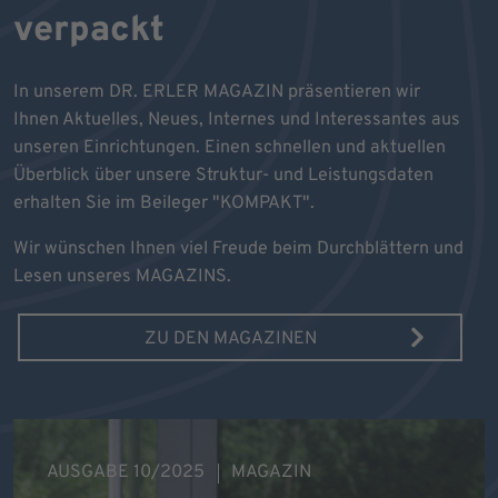
verpackt
In unserem DR. ERLER MAGAZIN präsentieren wir
Ihnen Aktuelles, Neues, Internes und Interessantes aus
unseren Einrichtungen. Einen schnellen und aktuellen
Überblick über unsere Struktur- und Leistungsdaten
erhalten Sie im Beileger "KOMPAKT".
Wir wünschen Ihnen viel Freude beim Durchblättern und
Lesen unseres MAGAZINS.
ZU DEN MAGAZINEN
AUSGABE 10/2025
MAGAZIN