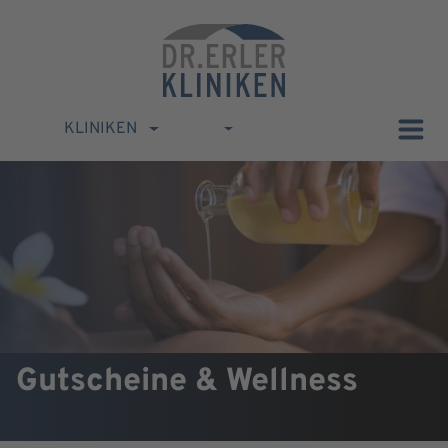
KLINIKEN
Gutscheine & Wellness