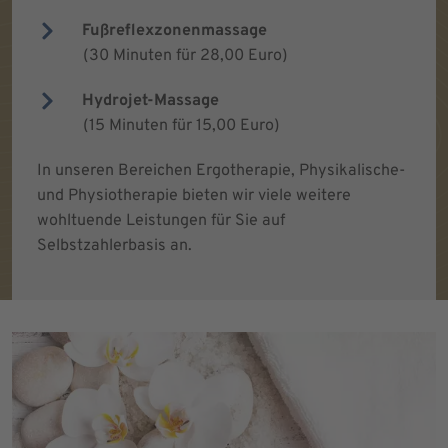
Fußreflexzonenmassage
(30 Minuten für 28,00 Euro)
Hydrojet-Massage
(15 Minuten für 15,00 Euro)
In unseren Bereichen Ergotherapie, Physikalische-
und Physiotherapie bieten wir viele weitere
wohltuende Leistungen für Sie auf
Selbstzahlerbasis an.