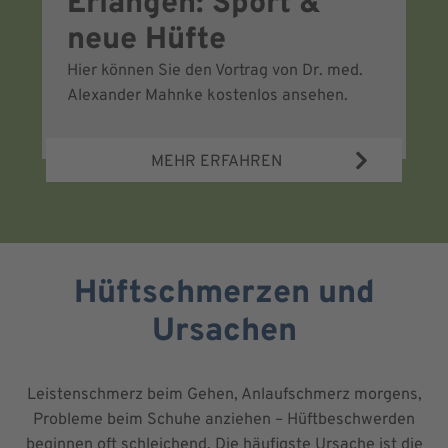
Erlangen: Sport &
A
neue Hüfte
H
Hier können Sie den Vortrag von Dr. med.
Wi
Alexander Mahnke kostenlos ansehen.
Fr
Op
MEHR ERFAHREN
Hüftschmerzen und
Ursachen
Leistenschmerz beim Gehen, Anlaufschmerz morgens,
Probleme beim Schuhe anziehen – Hüftbeschwerden
beginnen oft schleichend. Die häufigste Ursache ist die