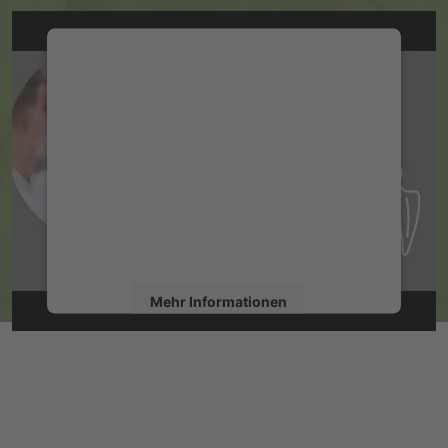
Wir benötigen Ihre Zustimmung,
um den YouTube Video-Service zu
laden!
Wir verwenden einen Service eines
Drittanbieters, um Videoinhalte einzubetten.
Dieser Service kann Daten zu Ihren Aktivitäten
sammeln. Bitte lesen Sie die Details durch und
stimmen Sie der Nutzung des Service zu, um
dieses Video anzusehen.
Mehr Informationen
Akzeptieren
powered by
Usercentrics Consent
Management Platform