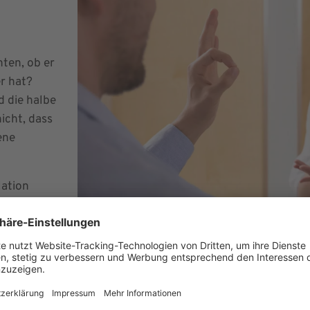
ten, ob er
r hat?
 die halbe
icht, dass
ene
lation
izinische
Sowohl die
au Ingrid“, die sich als eine von Geburt an gehörlose „Pati
 Gebärden-Falle tappen und erklärten mit viel Humor die