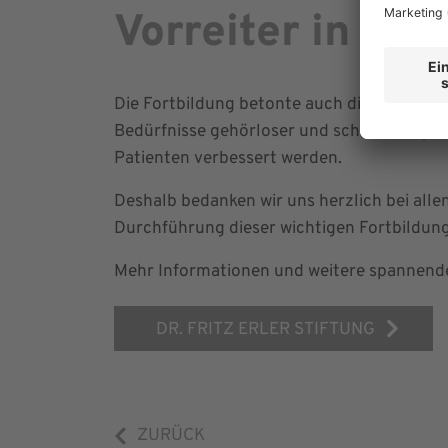
Vorreiter in de
Die Fortbildung betonte auch die Bedeutung
Bedürfnisse gehörloser und schwerhöriger
Patienten verbessert werden.
Deshalb bedanken wir uns herzlich bei allen 
Durchführung dieser wichtigen Fortbildun
Mehr Informationen und weitere spannende 
DR. FRITZ ERLER STIFTUNG
ZURÜCK