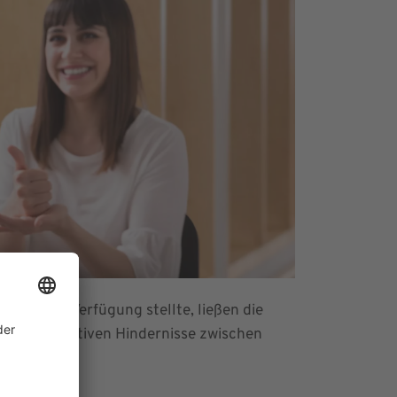
entin“ zur Verfügung stellte, ließen die
 kommunikativen Hindernisse zwischen