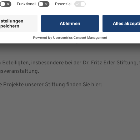
r inklusiven Patienten
 von Inklusion in den Einrichtungen der Erler-Gruppe. Du
 Menschen können Barrieren abgebaut und die medizinisch
Beteiligten, insbesondere bei der Dr. Fritz Erler Stiftung, 
gsveranstaltung.
Projekte unserer Stiftung finden Sie hier: