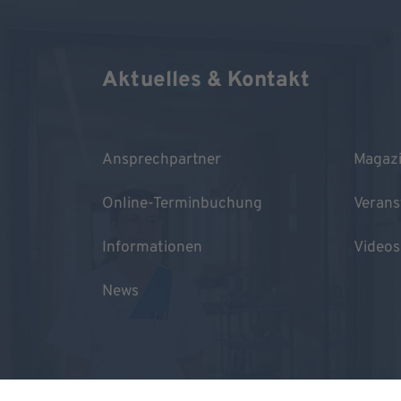
Aktuelles & Kontakt
Ansprechpartner
Magaz
Online-Terminbuchung
Verans
Informationen
Videos
News