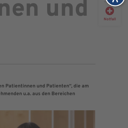
nnen und
Notfall
n Patientinnen und Patienten“, die am
nehmenden u.a. aus den Bereichen