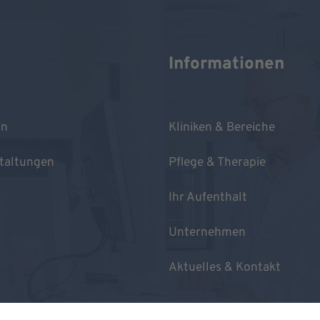
Informationen
in
Kliniken & Bereiche
taltungen
Pflege & Therapie
Ihr Aufenthalt
Unternehmen
Aktuelles & Kontakt