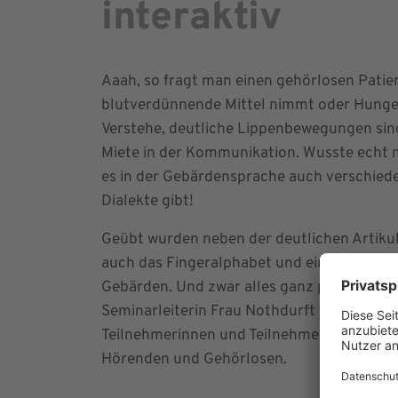
interaktiv
Aaah, so fragt man einen gehörlosen Patien
blutverdünnende Mittel nimmt oder Hunge
Verstehe, deutliche Lippenbewegungen sind
Miete in der Kommunikation. Wusste echt n
es in der Gebärdensprache auch verschied
Dialekte gibt!
Geübt wurden neben der deutlichen Artiku
auch das Fingeralphabet und einfache med
Gebärden. Und zwar alles ganz praxisnah: 
Seminarleiterin Frau Nothdurft als auch „Fr
Teilnehmerinnen und Teilnehmer in manche
Hörenden und Gehörlosen.