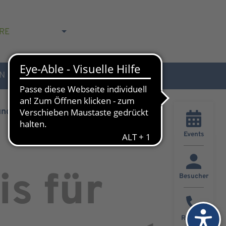
RE
N
AKTUELLES & KONTAKT
und Patienten
Events
s für
Besucher
Rückruf