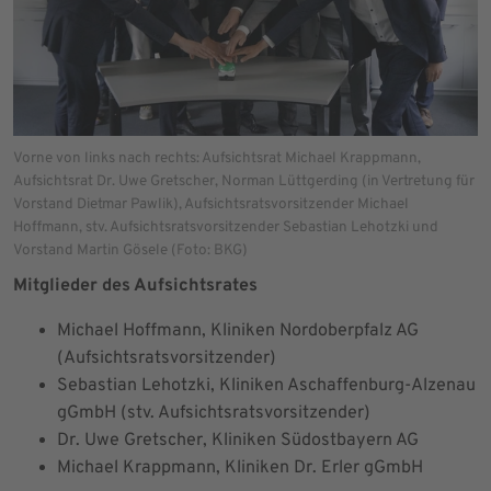
Vorne von links nach rechts: Aufsichtsrat Michael Krappmann,
Aufsichtsrat Dr. Uwe Gretscher, Norman Lüttgerding (in Vertretung für
Vorstand Dietmar Pawlik), Aufsichtsratsvorsitzender Michael
Hoffmann, stv. Aufsichtsratsvorsitzender Sebastian Lehotzki und
Vorstand Martin Gösele (Foto: BKG)
Mitglieder des Aufsichtsrates
Michael Hoffmann, Kliniken Nordoberpfalz AG
(Aufsichtsratsvorsitzender)
Sebastian Lehotzki, Kliniken Aschaffenburg-Alzenau
gGmbH (stv. Aufsichtsratsvorsitzender)
Dr. Uwe Gretscher, Kliniken Südostbayern AG
Michael Krappmann, Kliniken Dr. Erler gGmbH