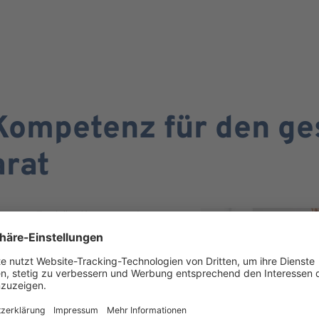
Kompetenz für den g
rat
renen Fachärztinnen und
 des gesamten Stütz- und
m reicht von der konservativen
tung vor und nach operativen