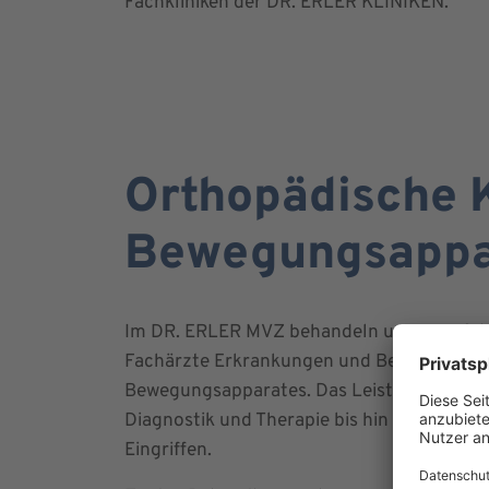
Fachkliniken der DR. ERLER KLINIKEN.
Orthopädische 
Bewegungsappa
Im DR. ERLER MVZ behandeln unsere erfah
Fachärzte Erkrankungen und Beschwerden
Bewegungsapparates. Das Leistungsspektru
Diagnostik und Therapie bis hin zur Beglei
Eingriffen.