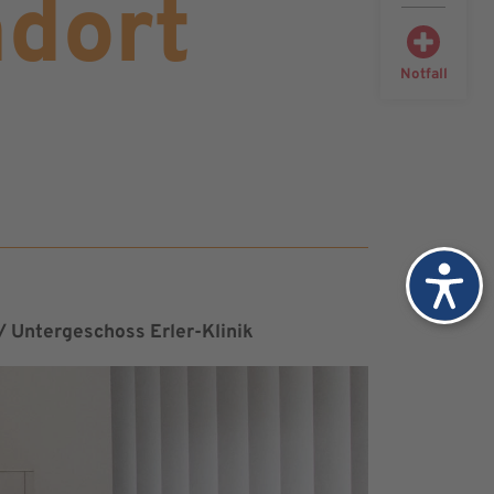
dort
Notfall
 Untergeschoss Erler-Klinik