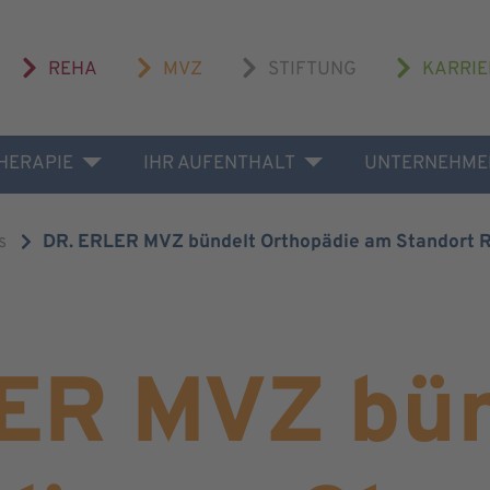
REHA
MVZ
STIFTUNG
KARRIE
THERAPIE
IHR AUFENTHALT
UNTERNEHME
s
DR. ERLER MVZ bündelt Orthopädie am Standort 
ER MVZ bün