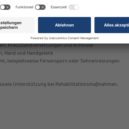
n unter anderem:
onische Beschwerden der
schleiß und Fehlstellungen
terkrankungen
en, Kreuzbandverletzungen und Arthrose
en, Hand und Handgelenk
k, beispielsweise Fersensporn oder Sehnenreizungen
n sowie Unterstützung bei Rehabilitationsmaßnahmen.