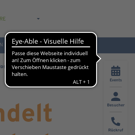
RE
N
AKTUELLES & KONTAKT
Rosenaupark
Events
delt
Besucher
Rückruf