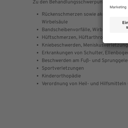
Zu den Behandlungsschwerpunkten gehöre
Rückenschmerzen sowie akute und chr
Wirbelsäule
Bandscheibenvorfälle, Wirbelsäulenver
Hüftschmerzen, Hüftarthrose und Hüf
Kniebeschwerden, Meniskusverletzung
Erkrankungen von Schulter, Ellenbog
Beschwerden am Fuß- und Sprunggelen
Sportverletzungen
Kinderorthopädie
Verordnung von Heil- und Hilfsmittel