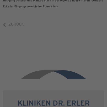
Wolfgang Gastner und Markus Stark in der eigens eingerichteten IceTigers
Ecke im Eingangsbereich der Erler-Klinik
ZURÜCK
KLINIKEN DR. ERLER