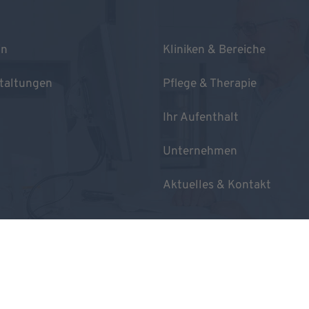
in
Kliniken & Bereiche
taltungen
Pflege & Therapie
Ihr Aufenthalt
Unternehmen
Aktuelles & Kontakt