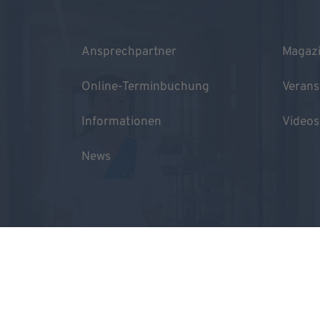
Ansprechpartner
Magaz
Online-Terminbuchung
Verans
Informationen
Videos
News