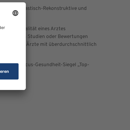
chirurgie, Plastisch-Rekonstruktive und
inische Qualität eines Arztes
nschaftlichen Studien oder Bewertungen
schließlich Ärzte mit überdurchschnittlich
ert, dass Focus-Gesundheit-Siegel „Top-