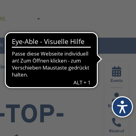
RE
N
AKTUELLES & KONTAKT
inik
Events
-TOP-
Besucher
Rückruf