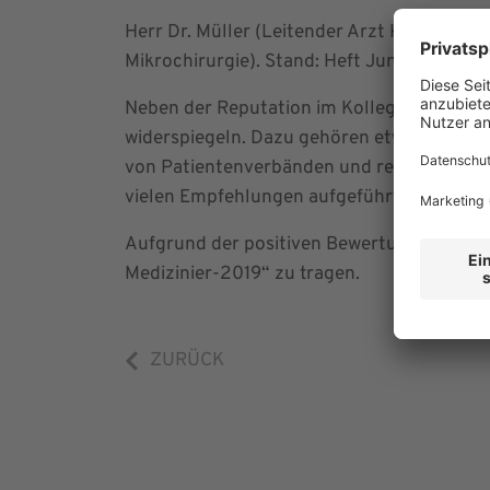
Herr Dr. Müller (Leitender Arzt Klinik für 
Mikrochirurgie). Stand: Heft Juni 2019
Neben der Reputation im Kollegenkreis erfa
widerspiegeln. Dazu gehören etwa die Zahl
von Patientenverbänden und regionalen Sel
vielen Empfehlungen aufgeführt.
Aufgrund der positiven Bewertung sind run
Medizinier-2019“ zu tragen.
ZURÜCK