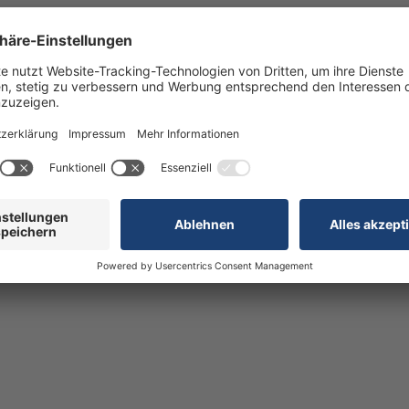
Orthopädie) und Herr Dr. Schaller (Chefarzt Klinik für Hand
ssen die Rechercheure weitere Kriterien, welche die mediz
 der Publikationen, die Teilnahme von Patienten an wisse
bsthilfegruppen. In den Focus Gesundheit-Listen sind aus
d 3.600 Ärzte in Deutschland in 93 Fachgebieten qualifizi