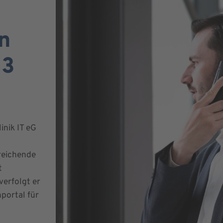
un
 3
inik IT eG
reichende
t
verfolgt er
nportal für