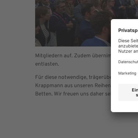
Mitgliedern auf. Zudem übernimmt die Klini
entlasten.
Für diese notwendige, trägerübergreifende
Krappmann aus unseren Reihen vollste Unte
Betten. Wir freuen uns daher sehr, dass He