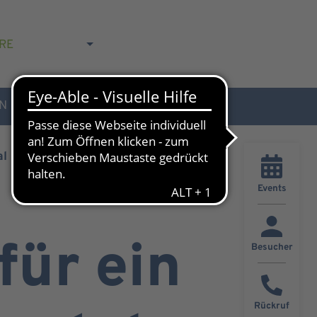
RE
N
AKTUELLES & KONTAKT
al
Events
ür ein
Besucher
Rückruf