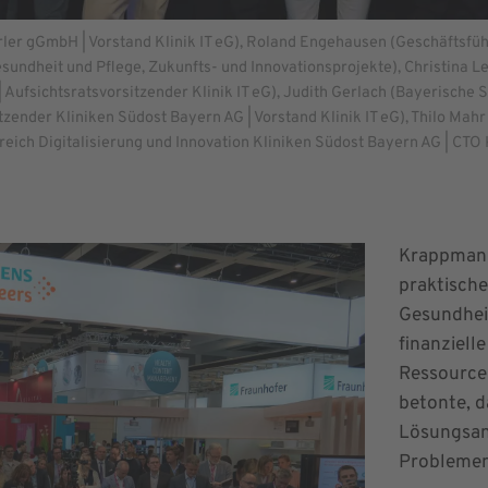
 Erler gGmbH | Vorstand Klinik IT eG), Roland Engehausen (Geschäftsfü
sundheit und Pflege, Zukunfts- und Innovationsprojekte), Christina L
Aufsichtsratsvorsitzender Klinik IT eG), Judith Gerlach (Bayerische S
tzender Kliniken Südost Bayern AG | Vorstand Klinik IT eG), Thilo Ma
ich Digitalisierung und Innovation Kliniken Südost Bayern AG | CTO K
Krappmann
praktische
Gesundhei
finanziell
Ressource
betonte, da
Lösungsans
Problemen