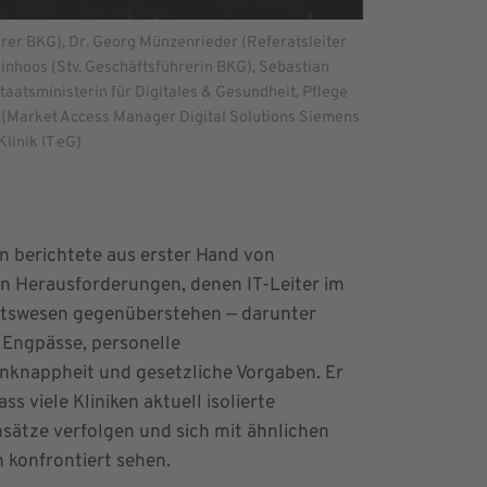
hrer BKG), Dr. Georg Münzenrieder (Referatsleiter
einhoos (Stv. Geschäftsführerin BKG), Sebastian
taatsministerin für Digitales & Gesundheit, Pflege
hr (Market Access Manager Digital Solutions Siemens
linik IT eG)
 berichtete aus erster Hand von
n Herausforderungen, denen IT-Leiter im
tswesen gegenüberstehen — darunter
e Engpässe, personelle
nknappheit und gesetzliche Vorgaben. Er
ss viele Kliniken aktuell isolierte
ätze verfolgen und sich mit ähnlichen
 konfrontiert sehen.