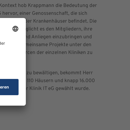
 Kontext hob Krappmann die Bedeutung der
eG hervor, einer Genossenschaft, die sich
g im Besitz der Krankenhäuser befindet. Die
haft ermöglicht es den Mitgliedern, ihre
derungen und Anliegen einzubringen und
Kosten für gemeinsame Projekte unter den
 die Ressourcen der einzelnen Kliniken zu
 erfolgreich zu bewältigen, bekommt Herr
it insgesamt 110 Häusern und knapp 16.000
Vorstand der Klinik IT eG gewählt wurde.