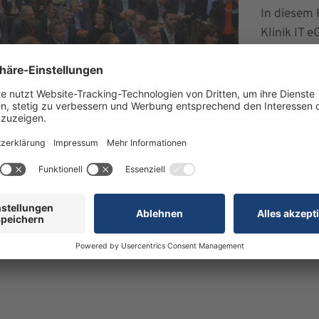
In diesem
Klinik IT 
vollständi
Genossensc
Herausfor
teilt die 
k IT eG die Steuerung großer Digitalisierungsprojekte, um
 Zusammenarbeit, um die großen Digitalisierungsprojekte
rstützung. Aktuell zählt die Klinik IT eG 44 Mitglieder m
rr Krappmann erst kürzlich zu weiteren drei Jahren in den 