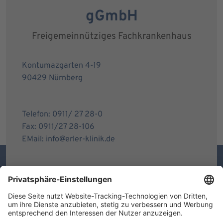
gGmbH
Freigemeinnütziges Fachkrankenhaus
Kontumazgarten 4-19
90429 Nürnberg
Telefon: 0911/ 27 28-0
Fax: 0911/27 28-106
EMail: info@erler-klinik.de