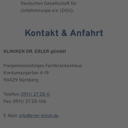
Deutschen Gesellschaft für
Kniegesel
Unfallchirurgie e.V. (DGU).
Kontakt & Anfahrt
KLINIKEN DR. ERLER gGmbH
Freigemeinnütziges Fachkrankenhaus
Kontumazgarten 4-19
90429 Nürnberg
Telefon:
0911/ 27 28-0
Fax: 0911/ 27 28-106
E-Mail:
info@erler-klinik.de