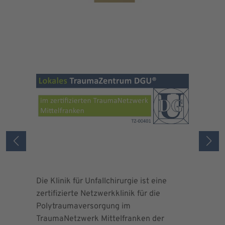
Die Klinik für Unfallchirurgie ist eine
Die Deuts
zertifizierte Netzwerkklinik für die
erteilte 
Polytraumaversorgung im
Herrn Dr.
TraumaNetzwerk Mittelfranken der
"zertifizi