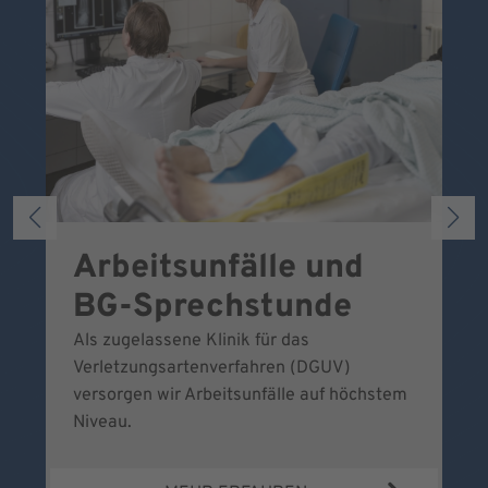
Arbeitsunfälle und
W
BG-Sprechstunde
k
Als zugelassene Klinik für das
Se
Verletzungsartenverfahren (DGUV)
No
versorgen wir Arbeitsunfälle auf höchstem
Niveau.