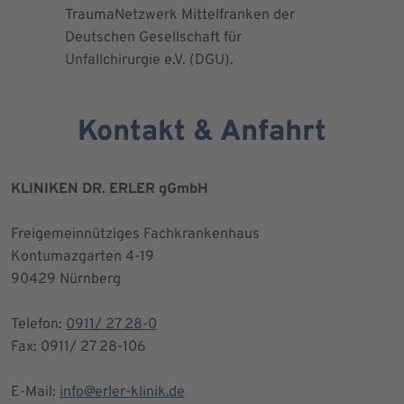
TraumaNetzwerk Mittelfranken der
"zertifizi
Deutschen Gesellschaft für
Kniegesel
Unfallchirurgie e.V. (DGU).
Kontakt & Anfahrt
KLINIKEN DR. ERLER gGmbH
Freigemeinnütziges Fachkrankenhaus
Kontumazgarten 4-19
90429 Nürnberg
Telefon:
0911/ 27 28-0
Fax: 0911/ 27 28-106
E-Mail:
info@erler-klinik.de