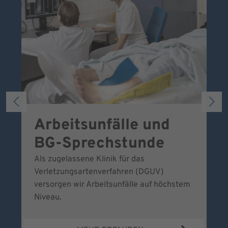
Arbeitsunfälle und
W
BG-Sprechstunde
k
Als zugelassene Klinik für das
Se
Verletzungsartenverfahren (DGUV)
No
versorgen wir Arbeitsunfälle auf höchstem
Niveau.