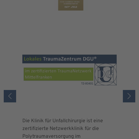
Die Klinik für Unfallchirurgie ist eine
Die Deuts
zertifizierte Netzwerkklinik für die
erteilte 
Polytraumaversorgung im
Herrn Dr.