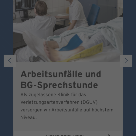
Arbeitsunfälle und
W
BG-Sprechstunde
k
Als zugelassene Klinik für das
Se
Verletzungsartenverfahren (DGUV)
No
versorgen wir Arbeitsunfälle auf höchstem
Niveau.