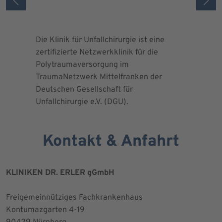
Die Klinik für Unfallchirurgie ist eine
Die Deuts
zertifizierte Netzwerkklinik für die
erteilte 
Polytraumaversorgung im
Herrn Dr.
TraumaNetzwerk Mittelfranken der
"zertifizi
Deutschen Gesellschaft für
Kniegesel
Unfallchirurgie e.V. (DGU).
Kontakt & Anfahrt
KLINIKEN DR. ERLER gGmbH
Freigemeinnütziges Fachkrankenhaus
Kontumazgarten 4-19