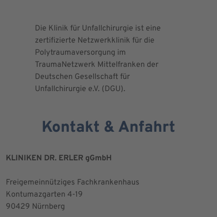
Die Klinik für Unfallchirurgie ist eine
Die Deuts
zertifizierte Netzwerkklinik für die
erteilte 
Polytraumaversorgung im
Herrn Dr.
TraumaNetzwerk Mittelfranken der
"zertifizi
Deutschen Gesellschaft für
Kniegesel
Unfallchirurgie e.V. (DGU).
Kontakt & Anfahrt
KLINIKEN DR. ERLER gGmbH
Freigemeinnütziges Fachkrankenhaus
Kontumazgarten 4-19
90429 Nürnberg