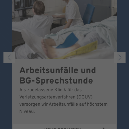
Arbeitsunfälle und
W
BG-Sprechstunde
k
Als zugelassene Klinik für das
Se
Verletzungsartenverfahren (DGUV)
No
versorgen wir Arbeitsunfälle auf höchstem
Niveau.