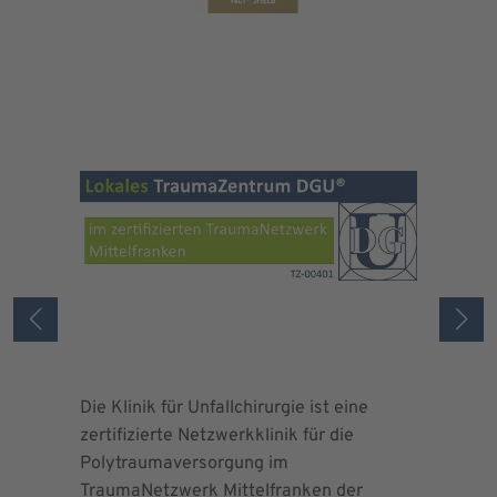
Die Klinik für Unfallchirurgie ist eine
Die Deuts
zertifizierte Netzwerkklinik für die
erteilte 
Polytraumaversorgung im
Herrn Dr.
TraumaNetzwerk Mittelfranken der
"zertifizi