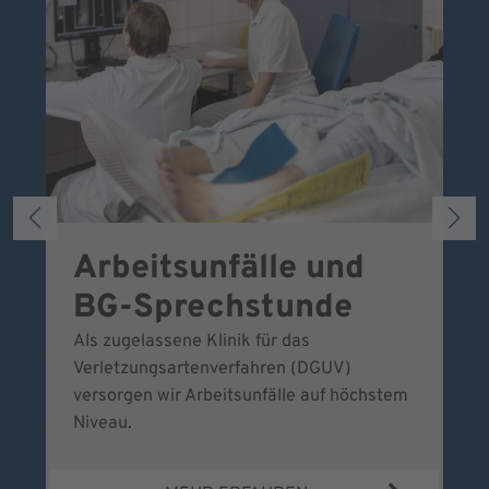
Arbeitsunfälle und
W
BG-Sprechstunde
k
Als zugelassene Klinik für das
Se
Verletzungsartenverfahren (DGUV)
No
versorgen wir Arbeitsunfälle auf höchstem
Niveau.