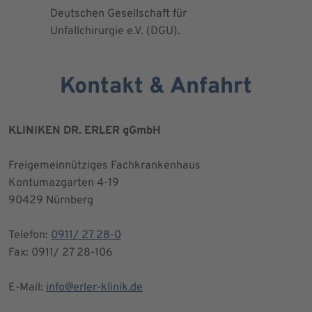
Deutschen Gesellschaft für
Kniegesel
Unfallchirurgie e.V. (DGU).
Kontakt & Anfahrt
KLINIKEN DR. ERLER gGmbH
Freigemeinnütziges Fachkrankenhaus
Kontumazgarten 4-19
90429 Nürnberg
Telefon:
0911/ 27 28-0
Fax: 0911/ 27 28-106
E-Mail:
info@erler-klinik.de