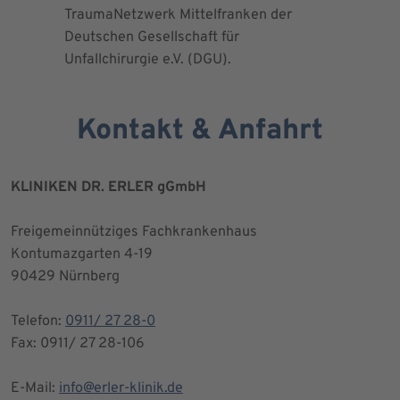
TraumaNetzwerk Mittelfranken der
"zertifizi
Deutschen Gesellschaft für
Kniegesel
Unfallchirurgie e.V. (DGU).
Kontakt & Anfahrt
KLINIKEN DR. ERLER gGmbH
Freigemeinnütziges Fachkrankenhaus
Kontumazgarten 4-19
90429 Nürnberg
Telefon:
0911/ 27 28-0
Fax: 0911/ 27 28-106
E-Mail:
info@erler-klinik.de