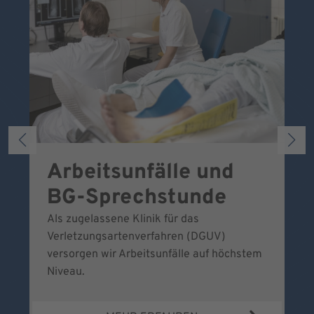
Arbeitsunfälle und
W
BG-Sprechstunde
k
Als zugelassene Klinik für das
Se
Verletzungsartenverfahren (DGUV)
No
versorgen wir Arbeitsunfälle auf höchstem
Niveau.