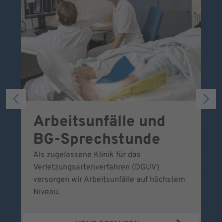
Arbeitsunfälle und
W
BG-Sprechstunde
k
Als zugelassene Klinik für das
Se
Verletzungsartenverfahren (DGUV)
No
versorgen wir Arbeitsunfälle auf höchstem
Niveau.