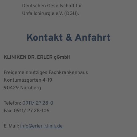
Deutschen Gesellschaft für
Kniegesel
Unfallchirurgie e.V. (DGU).
Kontakt & Anfahrt
KLINIKEN DR. ERLER gGmbH
Freigemeinnütziges Fachkrankenhaus
Kontumazgarten 4-19
90429 Nürnberg
Telefon:
0911/ 27 28-0
Fax: 0911/ 27 28-106
E-Mail:
info@erler-klinik.de