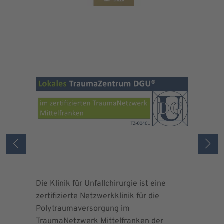
Die Klinik für Unfallchirurgie ist eine
Die Deuts
zertifizierte Netzwerkklinik für die
erteilte 
Polytraumaversorgung im
Herrn Dr.
TraumaNetzwerk Mittelfranken der
"zertifizi