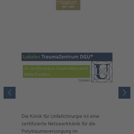
Die Klinik für Unfallchirurgie ist eine
Die Deuts
zertifizierte Netzwerkklinik für die
erteilte 
Polytraumaversorgung im
Herrn Dr.