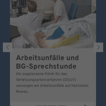
Arbeitsunfälle und
W
BG-Sprechstunde
k
Als zugelassene Klinik für das
Se
Verletzungsartenverfahren (DGUV)
No
versorgen wir Arbeitsunfälle auf höchstem
Niveau.