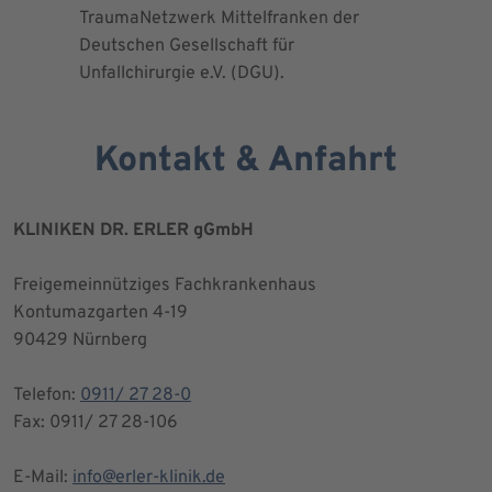
TraumaNetzwerk Mittelfranken der
"zertifizi
Deutschen Gesellschaft für
Kniegesel
Unfallchirurgie e.V. (DGU).
Kontakt & Anfahrt
KLINIKEN DR. ERLER gGmbH
Freigemeinnütziges Fachkrankenhaus
Kontumazgarten 4-19
90429 Nürnberg
Telefon:
0911/ 27 28-0
Fax: 0911/ 27 28-106
E-Mail:
info@erler-klinik.de