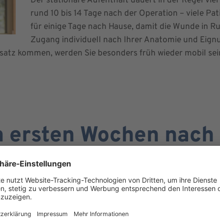
Der stationäre Aufenthalt dauert in der Regel vier
rund 10 bis 14 Tage nach der Operation – viele P
für einige Tage nach Hause, damit die Wunde in R
Zugang individuell nach Ihrer Anatomie und Eig
atz kommen, werden Sie besonders früh wieder mobil sei
n ersten Wochen nach
auf das richtige Maß an: Regelmäßige Bewegung
ausen zwischen den Aktivitäten. Ebenso wichtig