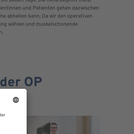
 bis sieben Tage. Die Reha beginnt meist
atientinnen und Patienten gehen dazwischen
uhe abheilen kann. Da wir den operativen
nung wählen und muskelschonende
n.
 der OP