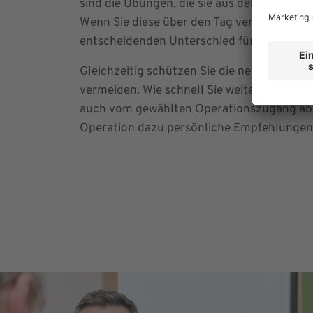
sind die Übungen, die sie aus der Physioth
Wenn Sie diese über den Tag verteilt selbs
entscheidenden Unterschied für Ihre Gene
Gleichzeitig schützen Sie die neue Hüfte,
vermeiden. Wie schnell Sie weitere Aktivit
auch vom gewählten Operationszugang ab.
Operation dazu persönliche Empfehlungen, 