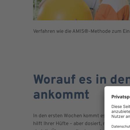
Verfahren wie die AMIS®-Methode zum Eins
Worauf es in de
ankommt
In den ersten Wochen kommt es vor allem 
hilft Ihrer Hüfte – aber dosiert, mit Ruhep