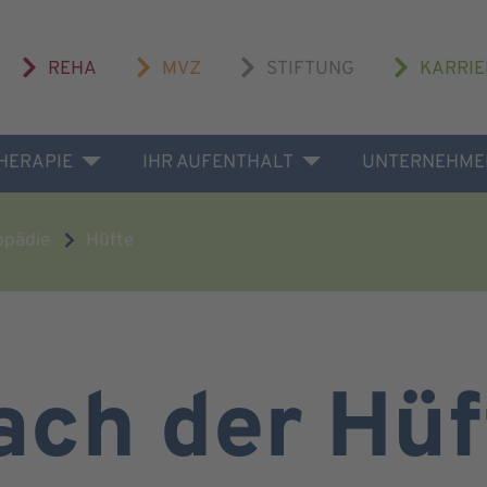
REHA
MVZ
STIFTUNG
KARRIE
THERAPIE
IHR AUFENTHALT
UNTERNEHME
opädie
Hüfte
ach der Hü