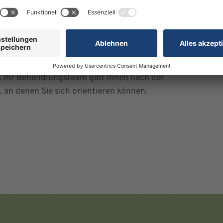
erapie und der Rehabilitation gezeigt bekommen.
tständig wiederholen, machen Sie damit den
sung.
 indem Sie einige Bewegungen vorübergehend
äten aufnehmen können, ist individuell und hängt
 Ihr Behandlungsteam gibt Ihnen nach der
an denen Sie sich orientieren können.