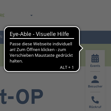
RE
N
AKTUELLES & KONTAKT
Events
Besucher
ft-OP
Rückruf