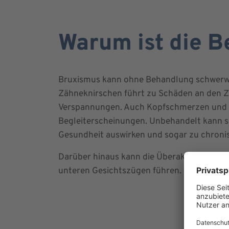
Warum ist die B
Bruxismus kann ohne Behandlung schwerw
Zähneknirschen führt zu Schäden an den 
Verspannungen. Auch Kopfschmerzen und 
Begleiterscheinungen. Unbehandelt kann s
Gesundheit auswirken und sogar zu chroni
Darüber hinaus kann die Überaktivität des
unteren Gesichtszügen führen.