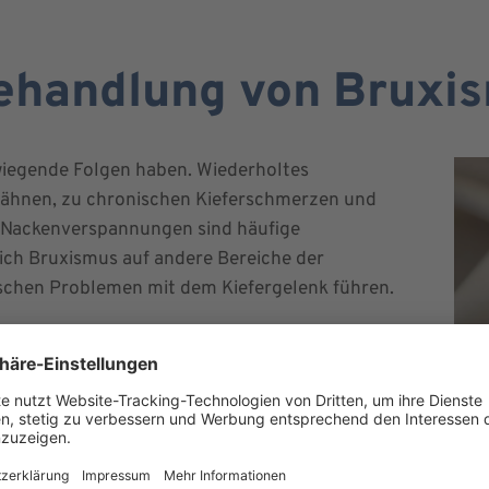
ehandlung von Bruxis
iegende Folgen haben. Wiederholtes
Zähnen, zu chronischen Kieferschmerzen und
Nackenverspannungen sind häufige
ich Bruxismus auf andere Bereiche der
schen Problemen mit dem Kiefergelenk führen.
 Kaumuskels (Masseter) zu vergröberten, breiten,