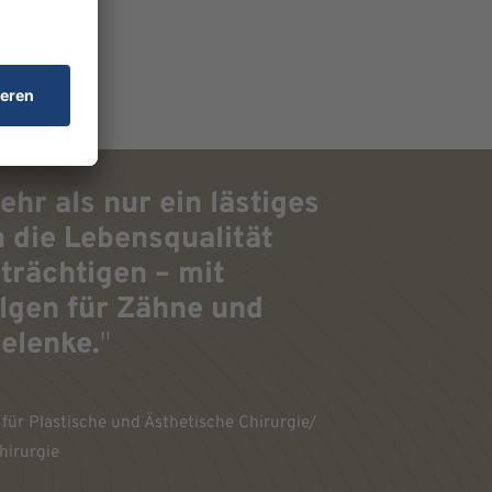
hr als nur ein lästiges
 die Lebensqualität
trächtigen – mit
lgen für Zähne und
elenke.
"
k für Plastische und Ästhetische Chirurgie/
hirurgie