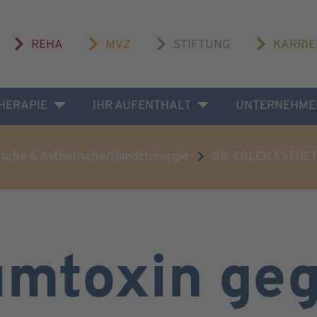
REHA
MVZ
STIFTUNG
KARRIE
THERAPIE
IHR AUFENTHALT
UNTERNEHME
ische & Ästhetische/Handchirurgie
DR. ERLER ÄSTHET
umtoxin ge