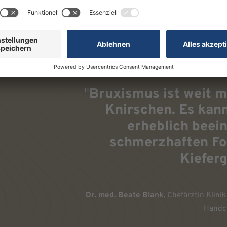
"
Bruxismus ist weit me
Knirschen. Es kann
erheblich beein
schmerzhaften Fo
Kieferg
Dr. med. Beate Blank
, Chefärztin Klini
Handc