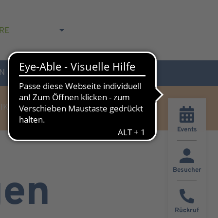
RE
N
AKTUELLES & KONTAKT
IK
Events
Besucher
gen
Rückruf