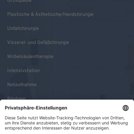
Orthopädie
Plastische & Ästhetische/Handchirurgie
Unfallchirurgie
Viszeral- und Gefäßchirurgie
Wirbelsäulentherapie
Intensivstation
Notaufnahme
Röntgen
OP
Kliniken